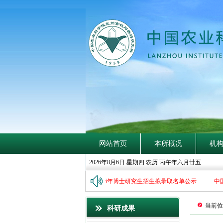
探
賾
索
隐
钩
深
致
远
网站首页
本所概况
机
2026年8月6日 星期四 农历 丙午年六月廿五
农业科学院兰州畜牧与兽药研究所2026年博士研究生招生拟录取名单公示
中国
当前位
科研成果