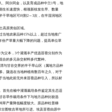
人、阿尔冈金，以及育成品种中兰1号，地
期生长速度快，根颈新枝发生早、数量
半干旱地区可刈割2～3次，在半湿润地区
黄土高原类似区域。
当地农家品种15%以上，超过当地推广
年份产草量大幅下降的问题，提高单位草
作为父本，3个灌溉丰产优选苜蓿分别作为
混合的多元杂交材料多代繁种。
肃通渭与甘谷交界的半干旱山区（属地方品种
较多。陇选在当地种植有数百年之久，对于
于当地此前无外来苜蓿品种引入，所以材
）。首先在榆中灌溉栽培条件鉴定其生态适
甘谷旱作栽培条件下与地方品种比较选
饲草产量降低幅度较大。原品种杜普梯
和内蒙古图牧吉草地所引进。埃及苜蓿由原中