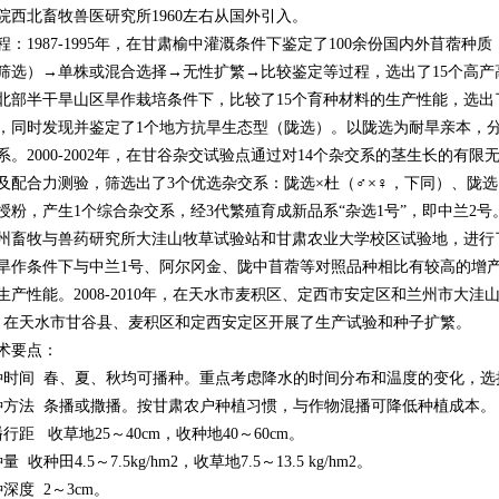
院西北畜牧兽医研究所1960左右从国外引入。
程：1987-1995年，在甘肃榆中灌溉条件下鉴定了100余份国内外苜蓿
筛选）→单株或混合选择→无性扩繁→比较鉴定等过程，选出了15个高产高抗霜
北部半干旱山区旱作栽培条件下，比较了15个育种材料的生产性能，选出
，同时发现并鉴定了1个地方抗旱生态型（陇选）。以陇选为耐旱亲本，分
系。2000-2002年，在甘谷杂交试验点通过对14个杂交系的茎生长的有
及配合力测验，筛选出了3个优选杂交系：陇选×杜（♂×♀，下同）、陇选
授粉，产生1个综合杂交系，经3代繁殖育成新品系“杂选1号”，即中兰2号。
州畜牧与兽药研究所大洼山牧草试验站和甘肃农业大学校区试验地，进行
旱作条件下与中兰1号、阿尔冈金、陇中苜蓿等对照品种相比有较高的增
生产性能。2008-2010年，在天水市麦积区、定西市安定区和兰州市大洼
，在天水市甘谷县、麦积区和定西安定区开展了生产试验和种子扩繁。
术要点：
种时间 春、夏、秋均可播种。重点考虑降水的时间分布和温度的变化，
种方法 条播或撒播。按甘肃农户种植习惯，与作物混播可降低种植成本。
行距 收草地25～40cm，收种地40～60cm。
 收种田4.5～7.5kg/hm2，收草地7.5～13.5 kg/hm2。
深度 2～3cm。