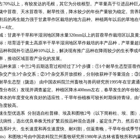
占70%以上，有较发达的毛根，其它为分枝根型。产草量高于引进品种巨
陇中苜蓿、天水苜蓿等。耐旱性强，降水较少的年份产量较为稳定。营养
割后的再生能力强于甘肃旱作区栽培的地方品种。种植两年以后的草地在
3～4次。
域：甘肃半干旱和半湿润地区降水量320mm以上的苜蓿旱作栽培区以及
标：培育适于黄土高原半干旱半湿润地区旱作栽培的丰产品种，产草量超过
品种和国外引进品种10%以上，解决现有推广品种在降雨较少的生长季或
率，推动区域苜蓿产业化的发展。
品种来源：中兰2号后期选育过程经过了3个步骤：①1个耐旱生态型苜蓿
杂交产生3个杂交系；②3个杂交系开放授粉，分别收获种子等量混合；③
个耐旱生态型（陇选） 由中国农科院兰州畜牧与兽药研究所1995年在甘
蓿分布区）发现并调查鉴定。种植区降水400mm左右，春旱发生的年份
降水的年度变化有良好的适应性，干旱年份植株可较长时期保持青绿。由
合度较高。
个速生型优选系 分别选自杜普梯、埃及和图牧2号（以下简称杜、埃、图
抗病性，选出优良单株无性扩繁后按品种混合选择，鉴定生产力。然后在
选系叶大、生长速度和再生速度快、耐刈割，但返青晚，干旱年份或季节
putis）和图牧2号由中国农科院兰州畜牧研究所1980年从吉林省畜牧所