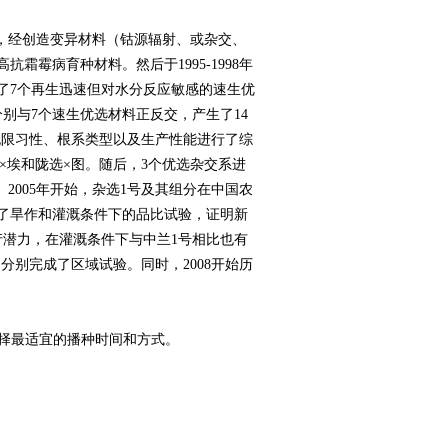
种质，经创造变异材料（钴源辐射、或杂交、
霉病育种材料。然后于1995-1998年
了7个再生迅速但对水分反应敏感的速生优
别与7个速生优选材料正反交，产生了14
限无限习性、根系类型以及生产性能进行了综
×埃和陇选×图。随后，3个优选杂交系进
2005年开始，杂选1号及其组分在中国农
了旱作和灌溉条件下的品比试验，证明新
产潜力，在灌溉条件下与中兰1号相比也有
山分别完成了区域试验。同时，2008开始历
选择最适宜的播种时间和方式。