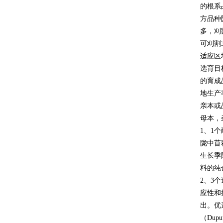
的根系
方品种
多，刈
可刈割
适应区
选育目
的育成
地生产
亲本或
母本，
1、1
陇中苜
生长季
料的纯
2、3
应性和
出。优
（Du