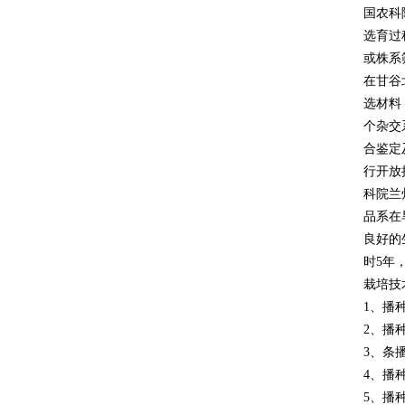
国农科
选育过
或株系
在甘谷
选材料
个杂交
合鉴定
行开放
科院兰
品系在
良好的
时5年
栽培技
1、播
2、播
3、条播
4、播种量
5、播种