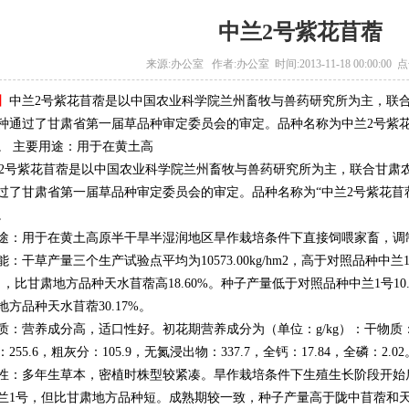
中兰2号紫花苜蓿
来源:办公室 作者:办公室 时间:2013-11-18 00:00:00 点
】
中兰2号紫花苜蓿是以中国农业科学院兰州畜牧与兽药研究所为主，联合
通过了甘肃省第一届草品种审定委员会的审定。品种名称为中兰2号紫花苜蓿（Medicago
2）。 主要用途：用于在黄土高
号紫花苜蓿是以中国农业科学院兰州畜牧与兽药研究所为主，联合甘肃农业
了甘肃省第一届草品种审定委员会的审定。品种名称为“中兰2号紫花苜蓿”（Medicago 
）。
途：用于在黄土高原半干旱半湿润地区旱作栽培条件下直接饲喂家畜，调
能：干草产量三个生产试验点平均为10573.00kg/hm2，高于对照品种中兰
7% ，比甘肃地方品种天水苜蓿高18.60%。种子产量低于对照品种中兰1号10
地方品种天水苜蓿30.17%。
质：营养成分高，适口性好。初花期营养成分为（单位：g/kg）：干物质：906
255.6，粗灰分：105.9，无氮浸出物：337.7，全钙：17.84，全磷：2.02
性：多年生草本，密植时株型较紧凑。旱作栽培条件下生殖生长阶段开始
兰1号，但比甘肃地方品种短。成熟期较一致，种子产量高于陇中苜蓿和