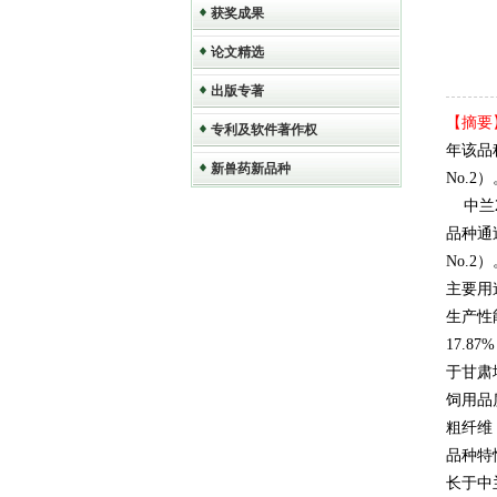
获奖成果
论文精选
出版专著
【摘要
专利及软件著作权
年该品种
新兽药新品种
No.
中兰2
品种通过
No.2
主要用
生产性
17.8
于甘肃
饲用品
粗纤维：
品种特
长于中