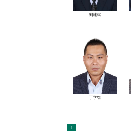
刘建斌
丁学智
1