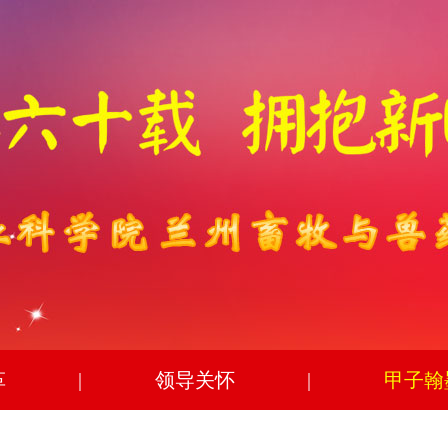
革
|
领导关怀
|
甲子翰