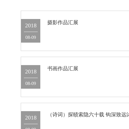
摄影作品汇展
2018
08-09
书画作品汇展
2018
08-09
（诗词）探赜索隐六十载 钩深致远
2018