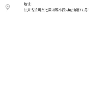
地址
甘肃省兰州市七里河区小西湖硷沟沿335号