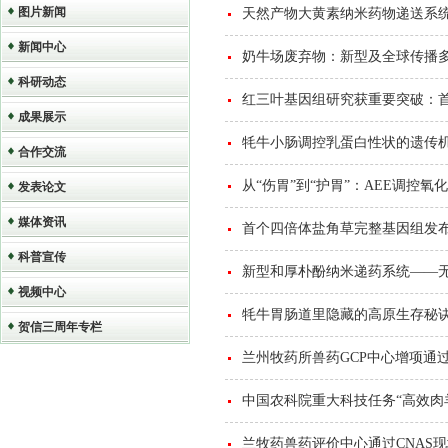
图片新闻
天然产物大黄素纳米药物递送系
新闻中心
奶牛场废弃物：新型及全球传播
科研动态
红三叶基因组研究获重要突破：
成果展示
牦牛小肠调控乳蛋白性状的遗传
合作交流
从“伤胃”到“护胃”：AEE调控
发表论文
媒体资讯
首个四倍体盐角草完整基因组发布
科普宣传
新型和厚朴酚纳米递药系统——无
视频中心
牦牛胃肠道里隐藏的高原生存秘
贺信三周年专栏
兰州牧药所兽药GCP中心增项通
中国农科院重大科技任务“高效肉
兰牧药兽药评价中心通过CNAS