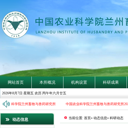
探
賾
索
隐
钩
深
致
远
网站首页
本所概况
机构设置
科研成果
2026年8月7日 星期五 农历 丙午年六月廿五
中国农业科学院兰州畜牧与兽药研究所
中国农业科学院兰州畜牧与兽药研究所202
当前位置:
首页
»
动态信息
» 科研动态
动态信息