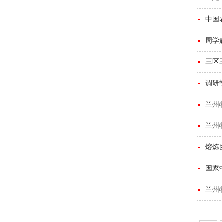
中国
周学
三区
调研
兰州
兰州
熔炼
国家
兰州