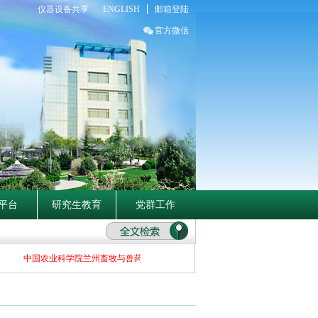
仪器设备共享
ENGLISH
邮箱登陆
官方微信
平台
研究生教育
党群工作
中国农业科学院兰州畜牧与兽药研究所2026年度“青年英才”引才公告
中国