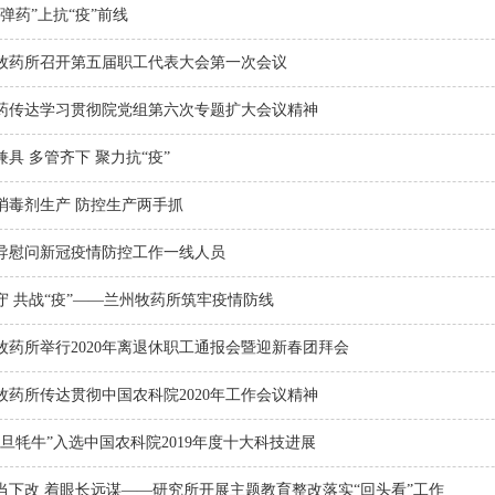
“弹药”上抗“疫”前线
牧药所召开第五届职工代表大会第一次会议
药传达学习贯彻院党组第六次专题扩大会议精神
兼具 多管齐下 聚力抗“疫”
消毒剂生产 防控生产两手抓
导慰问新冠疫情防控工作一线人员
守 共战“疫”——兰州牧药所筑牢疫情防线
牧药所举行2020年离退休职工通报会暨迎新春团拜会
牧药所传达贯彻中国农科院2020年工作会议精神
什旦牦牛”入选中国农科院2019年度十大科技进展
当下改 着眼长远谋——研究所开展主题教育整改落实“回头看”工作