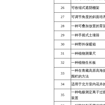
26
可收缩式遮阴棚架
27
可调节角度的斜面培
28
一种可叠加放置的育
29
一种手摇式土壤筛
30
一种野外保暖箱
31
一种植物测量尺
32
一种植物生长板
一种在青藏高原高海
33
围栏的方法
34
适用于北方室内花卉
一种电极测定离子过
35
装置