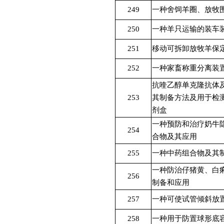
249
一种舍饲羊圈、放牧
250
一种羊只运输的装车
251
移动可拆卸放牧羊保
252
一种家畜称重分离装
抗喹乙醇单克隆抗体
253
其制备方法及用于检
剂盒
一种预防和治疗奶牛
254
合物及其应用
255
一种中药组合物及其
一种防治仔猪黄、白
256
制备和应用
257
一种可使试管倾斜放
258
一种用于防置球形底