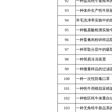
92
一种提高牦牛繁殖率
93
一种体外生产牦牛胚
94
羊毛洗净率实验中的
95
一种氨基酸检测实验
96
一种畜禽肉粉碎样品
97
一种萃取分层中的吸
98
一种简易冷冻装置
99
一种微量样品的过滤
100
一种一次性防毒口罩
101
一种牦牛用模拟采精
102
一种牧区牦牛体重自
103
一种无角牦牛新品系