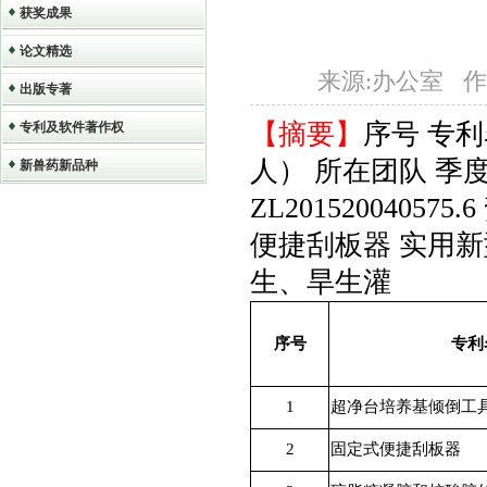
获奖成果
论文精选
来源:办公室 作者:办
出版专著
【摘要】
序号 专利
专利及软件著作权
人） 所在团队 季度 
新兽药新品种
ZL2015200405
便捷刮板器 实用新型 20
生、旱生灌
序号
专利
1
超净台培养基倾倒工
2
固定式便捷刮板器