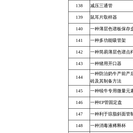
138
减压三通管
139
鼠耳片取样器
140
一种薄层色谱板保存
141
一种多功能吸管架
142
一种简易薄层色谱点
143
一种猪用开口器
一种防治奶牛产前产
144
砖及其制备方法
145
一种犊牛专用微量元
146
一种
EP
管固定盘
147
一种利于琼脂斜面管
148
一种消毒液稀释杯