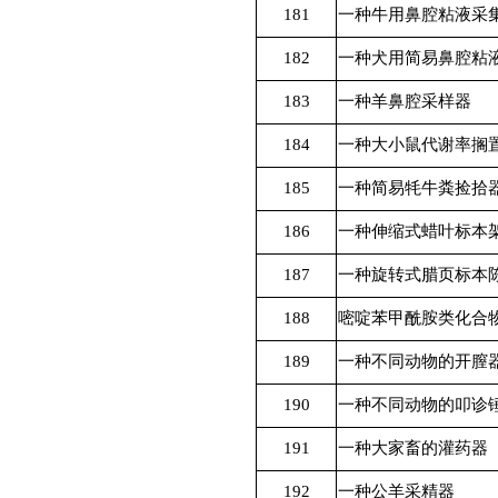
181
一种牛用鼻腔粘液采
182
一种犬用简易鼻腔粘
183
一种羊鼻腔采样器
184
一种大小鼠代谢率搁
185
一种简易牦牛粪捡拾
186
一种伸缩式蜡叶标本
187
一种旋转式腊页标本
188
嘧啶苯甲酰胺类化合
189
一种不同动物的开膣
190
一种不同动物的叩诊
191
一种大家畜的灌药器
192
一种公羊采精器