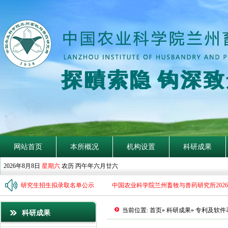
探
賾
索
隐
钩
深
致
网站首页
本所概况
机构设置
科研成果
2026年8月8日
星期六
农历 丙午年六月廿六
年博士研究生招生拟录取名单公示
中国农业科学院兰州畜牧与兽药研究所2026
当前位置:
首页
»
科研成果
» 专利及软
科研成果