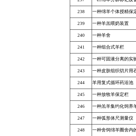
238
一种绵羊个体授精保
239
一种羊羔喂奶装置
240
一种羊舍
241
一种组合式羊栏
242
一种可固液分离的实
243
一种皮肤组织切片用
244
羊用复式循环药浴池
245
一种放牧羊保定栏
246
一种羔羊集约化饲养
247
一种弧形体尺测量仪
248
一种舍饲绵羊圈舍内