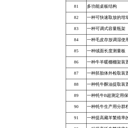
81
多功能桌板结构
82
一种可快速取放的坩
83
一种可调式容量瓶架
84
一种毛皮存放调湿使
85
一种绒面长度测量板
86
一种牛羊暖棚棚架装
87
一种胚胎体外检取装
88
一种牦牛酥油提取装
89
一种牦牛
B
超测定用
90
一种牦牛生产用分群
91
一种提高藏羊繁殖率