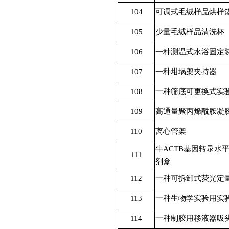
104
可调式毛绒样品烘样
105
少量毛绒样品清洗杯
106
一种测温式水浴固定
107
一种坩埚架夹持器
108
一种筛底可更换式实
109
高通量聚丙烯酰胺凝
110
离心管架
牛
ACTB
基因转录水
111
剂盒
112
一种可拆卸式荧光定
113
一种生物学实验用实
114
一种制胶用移液器吸