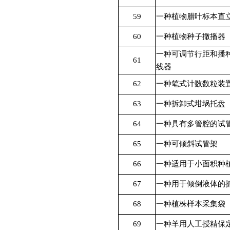
59
一种植物腊叶标本直
60
一种植物种子撒播器
一种可调节行距和播
61
线器
62
一种笔式计数数粒装
63
一种拆卸式坩埚托盘
64
一种具有多管腔的试
65
一种可倾斜试管架
66
一种适用于小面积种
67
一种用于倾倒液体的
68
一种植株样本采集袋
69
一种羊用人工授精保