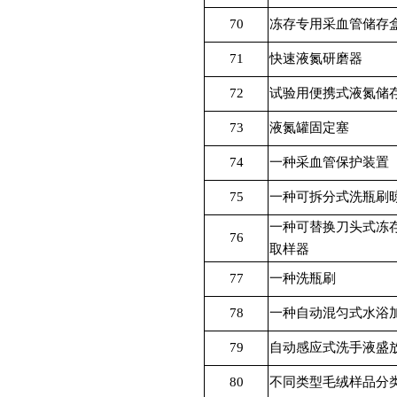
70
冻存专用采血管储存
71
快速液氮研磨器
72
试验用便携式液氮储
73
液氮罐固定塞
74
一种采血管保护装置
75
一种可拆分式洗瓶刷
一种可替换刀头式冻
76
取样器
77
一种洗瓶刷
78
一种自动混匀式水浴
79
自动感应式洗手液盛
80
不同类型毛绒样品分