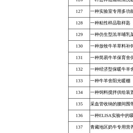
127
一种实验室专用多功
128
一种粘性样品取样匙
129
一种仿生型羔羊哺乳
130
一种放牧牛羊草料补
131
一种简易牛羊保育舍
132
一种经济型保暖牛羊
133
一种牛羊舍阳光暖棚
134
一种饲料搅拌供给装
135
采血管收纳的腰间围
136
一种
ELISA
实验中的
137
青藏地区奶牛专用营