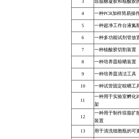
3
琼脂糖凝胶和核酸胶
4
一种
PCR
加样简易操
5
一种超净工作台液氮
6
一种多功能试剂管放
7
一种核酸胶切割装置
8
一种培养皿晾晒装置
9
一种培养皿清洁工具
10
一种试管固定晾晒工
一种用于实验室孵化
11
架
一种用于制作琼脂扩
12
装置
13
用于清洗细胞瓶的可