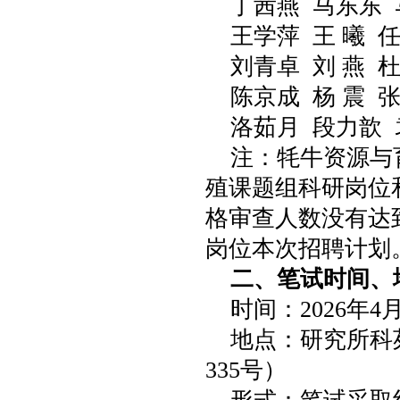
丁茜燕 马东东 
王学萍 王 曦 
刘青卓 刘 燕 
陈京成 杨 震 张
洛茹月 段力歆
注：牦牛资源与
殖课题组科研岗位
格审查人数没有达
岗位本次招聘计划
二、笔试时间、
时间：2026年4
地点：研究所科
335号）