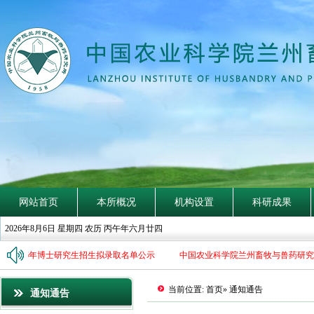
探
賾
索
隐
钩
深
致
远
网站首页
本所概况
机构设置
科研成果
2026年8月6日 星期四 农历 丙午年六月廿四
2026年博士研究生招生拟录取名单公示
中国农业科学院兰州畜牧与兽药研究所
当前位置:
首页
» 通知通告
通知通告