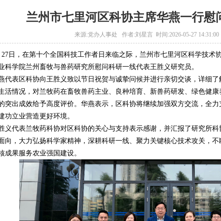
兰州市七里河区科协主席华燕一行慰
来源:党办人事处 作者:刘星言 时间:2026-05-27 14:31:00
月27日，在第十个全国科技工作者日来临之际，兰州市七里河区科学技术
业科学院兰州畜牧与兽药研究所慰问科研一线代表王胜义研究员。
燕代表区科协向王胜义致以节日祝贺与诚挚问候并进行亲切交谈，详细了
生活情况，对兰牧药在畜牧兽药主业、良种培育、新兽药研发、绿色健康
的突出成效给予高度评价。华燕表示，区科协将继续加强双方交流，全力
建功立业营造更好环境。
胜义代表兰牧药科协对区科协的关心与支持表示感谢，并汇报了研究所科
面向，大力弘扬科学家精神，深耕科研一线、聚力关键核心技术攻关，不
核成果服务农业强国建设。