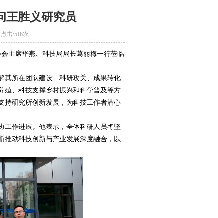
问王胜义研究员
 点击:
516次
协会主席华燕、科技局局长葛丽梅一行莅临
解其所在团队建设、科研攻关、成果转化
养殖、科技支撑乡村振兴和科学普及等方
支持研究所创新发展，为科技工作者潜心
协工作进展。他表示，全体科研人员将坚
断推动科技创新与产业发展深度融合，以