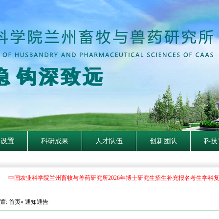
隐
钩
深
致
远
构设置
科研成果
人才队伍
创新团队
科技
中国农业科学院兰州畜牧与兽药研究所2026年博士研究生招生补充报名考生学科复
置:
首页
» 通知通告