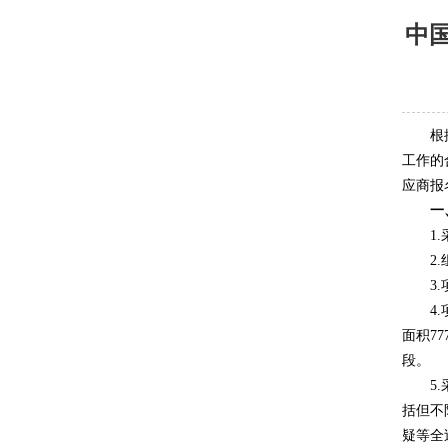
中
根
工作的
应商报
一
1
2
3
4
面积7
段。
5
括但不
疑等全