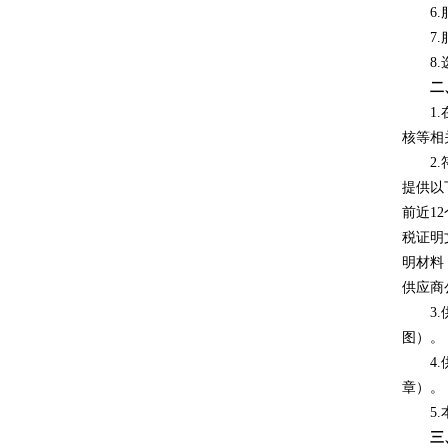
6
7
8
二
1
核等相
2
提供以
前近1
税证明
明材料
供应商
3.
图）。
4
章）。
5
三