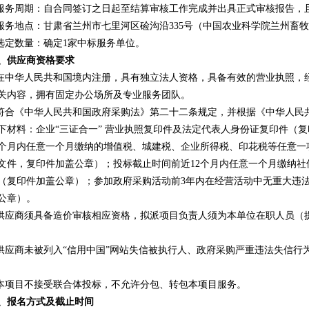
.服务周期：自合同签订之日起至结算审核工作完成并出具正式审核报告，
.服务地点：甘肃省兰州市七里河区硷沟沿335号（中国农业科学院兰州畜
.选定数量：确定1家中标服务单位。
、供应商资格要求
.在中华人民共和国境内注册，具有独立法人资格，具备有效的营业执照，
关内容，拥有固定办公场所及专业服务团队。
.符合《中华人民共和国政府采购法》第二十二条规定，并根据《中华人民
下材料：企业“三证合一” 营业执照复印件及法定代表人身份证复印件（
2个月内任意一个月缴纳的增值税、城建税、企业所得税、印花税等任意
文件，复印件加盖公章）；投标截止时间前近12个月内任意一个月缴纳
（复印件加盖公章）；参加政府采购活动前3年内在经营活动中无重大违
公章）。
供应商须具备造价审核相应资格，拟派项目负责人须为本单位在职人员（
.供应商未被列入“信用中国”网站失信被执行人、政府采购严重违法失信
.本项目不接受联合体投标，不允许分包、转包本项目服务。
、报名方式及截止时间