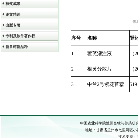
获奖成果
论文精选
来源
出版专著
专利及软件著作权
序号
名称
登
新兽药新品种
1
藿芪灌注液
（
2
2
根黄分散片
（
2
3
中兰
2
号紫花苜蓿
519
中国农业科学院兰州畜牧与兽药研究所 C
地址：甘肃省兰州市七里河区小西湖硷沟
技术支持：