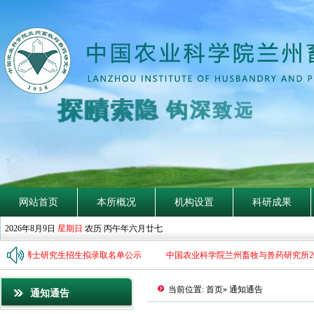
探
賾
索
隐
钩
深
致
网站首页
本所概况
机构设置
科研成果
2026年8月9日
星期日
农历 丙午年六月廿七
026年博士研究生招生拟录取名单公示
中国农业科学院兰州畜牧与兽药研究所20
当前位置:
首页
» 通知通告
通知通告