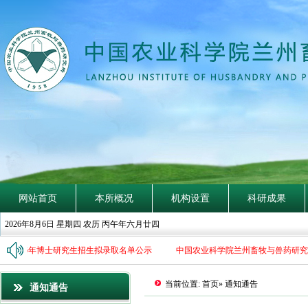
探
賾
索
隐
钩
深
致
远
网站首页
本所概况
机构设置
科研成果
2026年8月6日 星期四 农历 丙午年六月廿四
2026年博士研究生招生拟录取名单公示
中国农业科学院兰州畜牧与兽药研究所2
当前位置:
首页
» 通知通告
通知通告