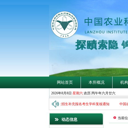
探
賾
索
网站首页
本所概况
机
2026年8月8日
星期六
农历 丙午年六月廿六
州畜牧与兽药研究所2026年博士研究生招生补充报名考生学科复核通知
中国农
当前位
动态信息