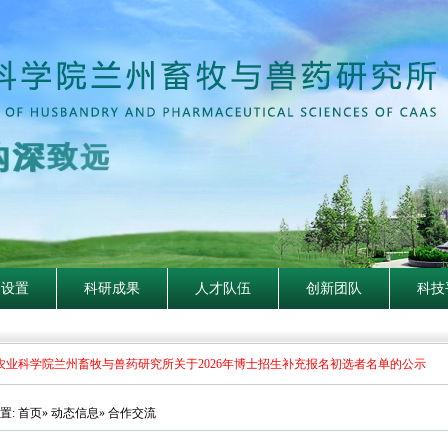
隐
钩
深
致
远
构设置
科研成果
人才队伍
创新团队
科技
业科学院兰州畜牧与兽药研究所关于2026年博士招生补充报名初选者名单的公示
置:
首页
»
动态信息
» 合作交流