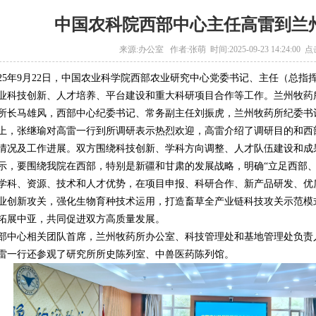
中国农科院西部中心主任高雷到兰
来源:办公室 作者:张萌 时间:2025-09-23 14:24:00 点
025年9月22日，中国农业科学院西部农业研究中心党委书记、主任（总
业科技创新、人才培养、平台建设和重大科研项目合作等工作。兰州牧药
所长马雄风，西部中心纪委书记、常务副主任刘振虎，兰州牧药所纪委书
上，张继瑜对高雷一行到所调研表示热烈欢迎，高雷介绍了调研目的和西
情况及工作进展。双方围绕科技创新、学科方向调整、人才队伍建设和成
示，要围绕我院在西部，特别是新疆和甘肃的发展战略，明确“立足西部、
学科、资源、技术和人才优势，在项目申报、科研合作、新产品研发、优
业创新攻关，强化生物育种技术运用，打造畜草全产业链科技攻关示范模
拓展中亚，共同促进双方高质量发展。
部中心相关团队首席，兰州牧药所办公室、科技管理处和基地管理处负责
雷一行还参观了研究所所史陈列室、中兽医药陈列馆。