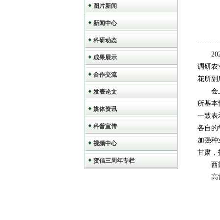
图片新闻
新闻中心
科研动态
2
成果展示
调研农
合作交流
花所副
会
发表论文
所基本
媒体资讯
一致表
科普宣传
各自的
加强种
视频中心
甘肃，
贺信三周年专栏
西
高