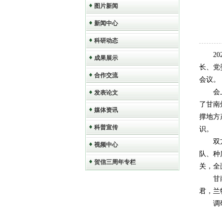
图片新闻
新闻中心
科研动态
2
成果展示
长、党
合作交流
会议。
会
发表论文
了甘南
媒体资讯
撑地方
科普宣传
识。
双
视频中心
队、种
贺信三周年专栏
关，全
甘
君，兰
调