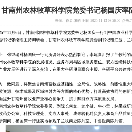
甘南州农林牧草科学院党委书记杨国庆率
来源: 作者:张萌 时间:2025-11-13 08:56:00 点击:
025年11月6日，甘南州农林牧草科学院党委书记杨国庆一行到中国农业
委书记张继瑜主持调研会，甘南州农林牧草科学院党委副书记谢江波，兰
上，张继瑜对杨国庆一行到所调研表示热烈欢迎，李建喜汇报了兰牧药的
州农林牧草科学院的发展概况、业务布局与区域服务定位。双方围绕科技
产业发展等进行了深入交流，在重大科研项目联合申报、科研平台共建共
方一致同意，将聚焦甘南州畜牧业基础性、全局性、战略性、前瞻性重大
质资源、技术成果及区域辐射力等方面的核心优势，打造高效协同的创新
面提升甘南州畜牧业产业核心竞争力，携手赋能双方高质量发展。
南州农林牧草科学院党委委员、副院长何文、龙小健、牛小莹，林果业研
牧药办公室、科技管理处、党办人事处、成果转化处负责人和畜产品质量
研期间，杨国庆一行还实地参观了兰牧药史陈列室、中兽医药陈列馆。