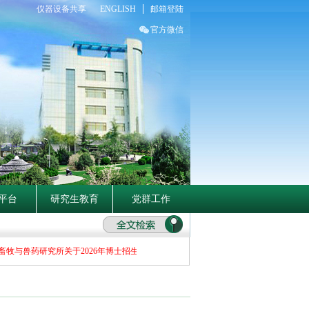
仪器设备共享
ENGLISH
邮箱登陆
官方微信
平台
研究生教育
党群工作
牧与兽药研究所关于2026年博士招生补充报名初选者名单的公示
中国农业科学院