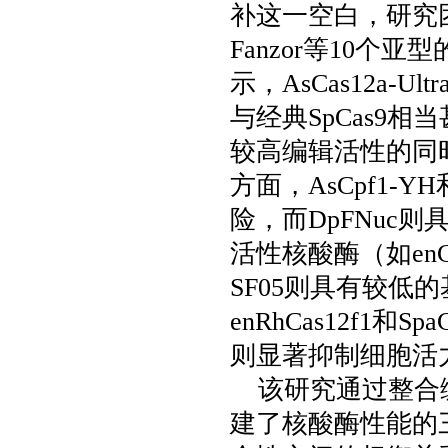
补这一空白，研究团队对
Fanzor等10
示，AsCas12a-Ul
与经典SpCas9相
较高编辑活性的同
方面，AsCpf1-Y
险，而DpFNuc
活性核酸酶（如enCa
SF05则具有较低
enRhCas12f1和S
则显著抑制细胞活
该研究通过整合
建了核酸酶性能的