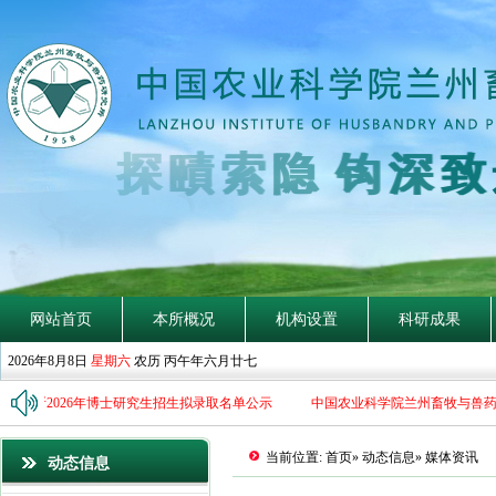
探
賾
索
隐
钩
深
致
网站首页
本所概况
机构设置
科研成果
2026年8月8日
星期六
农历 丙午年六月廿七
究所2026年博士研究生招生拟录取名单公示
中国农业科学院兰州畜牧与兽药研
当前位置:
首页
»
动态信息
» 媒体资讯
动态信息