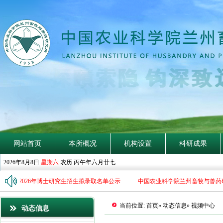
隐
钩
深
致
网站首页
本所概况
机构设置
科研成果
2026年8月8日
星期六
农历 丙午年六月廿七
究所2026年博士研究生招生拟录取名单公示
中国农业科学院兰州畜牧与兽药研
当前位置:
首页
»
动态信息
» 视频中心
动态信息