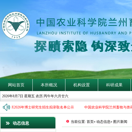
探
賾
索
隐
钩
深
致
网站首页
本所概况
机构设置
科研成果
2026年8月7日 星期五 农历 丙午年六月廿六
研究所2026年博士研究生招生拟录取名单公示
中国农业科学院兰州畜牧与兽药
当前位置:
首页
»
动态信息
» 图片新闻
动态信息