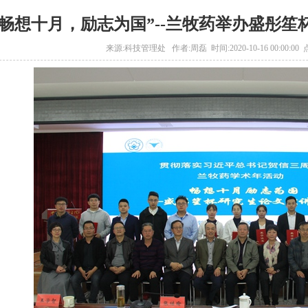
“畅想十月，励志为国”--兰牧药举办盛彤
来源:科技管理处 作者:周磊 时间:2020-10-16 00:00:00 