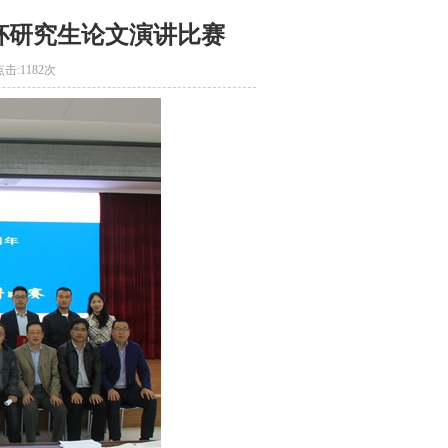
笙杯研究生论文演讲比赛
点击:
1182次