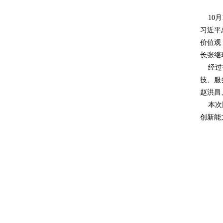
10月
习近平
价值观
长张继
经过初
技、服
赵洪昌
本次比
创新能