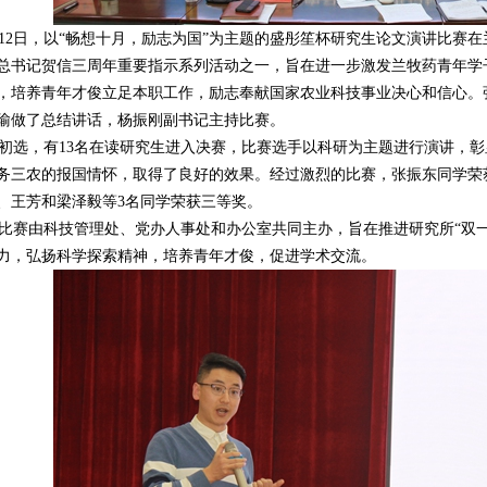
12日，以“畅想十月，励志为国”为主题的盛彤笙杯研究生论文演讲比赛
总书记贺信三周年重要指示系列活动之一，旨在进一步激发兰牧药青年学
，培养青年才俊立足本职工作，励志奉献国家农业科技事业决心和信心。
瑜做了总结讲话，杨振刚副书记主持比赛。
选，有13名在读研究生进入决赛，比赛选手以科研为主题进行演讲，彰
务三农的报国情怀，取得了良好的效果。经过激烈的比赛，张振东同学荣
、王芳和梁泽毅等3名同学荣获三等奖。
赛由科技管理处、党办人事处和办公室共同主办，旨在推进研究所“双一
力，弘扬科学探索精神，培养青年才俊，促进学术交流。