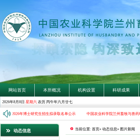
深
致
网站首页
本所概况
机构设置
科研成果
2026年8月8日
星期六
农历 丙午年六月廿七
究所2026年博士研究生招生拟录取名单公示
中国农业科学院兰州畜牧与兽药研
当前位置:
首页
»
动态信息
» 图片新闻
动态信息