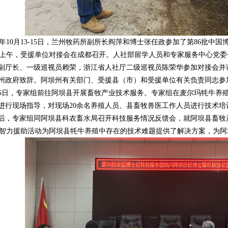
0年10月13-15日，兰州牧药所副所长阎萍和博士张任政参加了第86批中
上午，受援单位对接会在成都召开。人社部留学人员和专家服务中心党委
副厅长、一级巡视员赖荣，浙江省人社厅二级巡视员陈荣华参加对接会并
州政府致辞。阿坝州有关部门、受援县（市）和受援单位有关负责同志参
15日，专家组前往阿坝县开展畜牧产业技术服务。专家组在麦尔玛牦牛养
进行现场指导，对现场20余名养殖人员、县畜牧兽医工作人员进行技术
后，专家组同阿坝县科农畜水局召开科技服务情况反馈会，就阿坝县畜牧
力援助活动为阿坝县牦牛养殖中存在的技术难题提供了解决方案，为阿