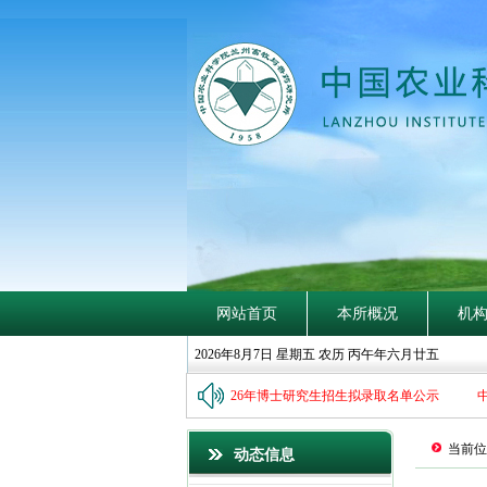
探
賾
索
隐
钩
深
网站首页
本所概况
机
2026年8月7日 星期五 农历 丙午年六月廿五
国农业科学院兰州畜牧与兽药研究所2026年博士研究生招生拟录取名单公示
中国
当前位
动态信息