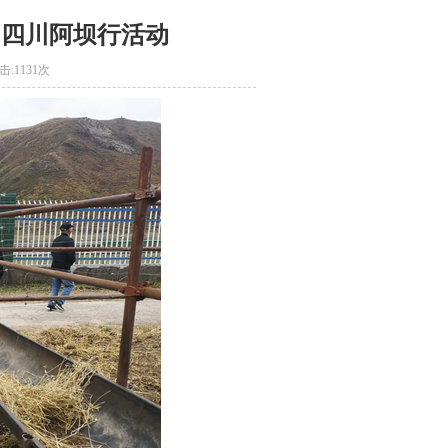
团四川阿坝行活动
击:
1131次