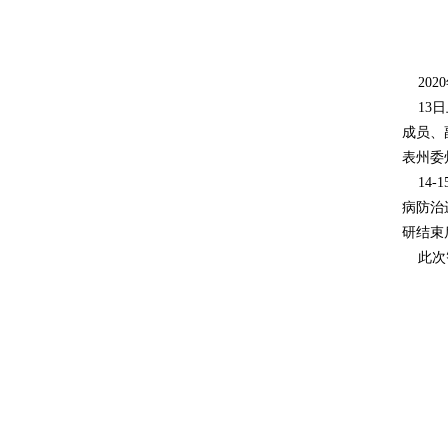
202
13日
成员、
表州委
14-
病防治
研结束
此次智