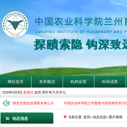
探
賾
索
隐
钩
深
致
网站首页
本所概况
机构设置
科研成果
2026年8月9日
星期日
农历 丙午年六月廿七
6年博士研究生招生拟录取名单公示
中国农业科学院兰州畜牧与兽药研究所202
当前位置:
首页
»
动态信息
» 图片新闻
动态信息