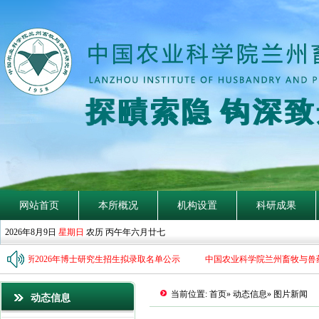
探
賾
索
隐
钩
深
致
网站首页
本所概况
机构设置
科研成果
2026年8月9日
星期日
农历 丙午年六月廿七
研究所2026年博士研究生招生拟录取名单公示
中国农业科学院兰州畜牧与兽药
当前位置:
首页
»
动态信息
» 图片新闻
动态信息