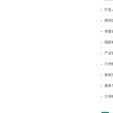
打造
两所
李建
国家
产业
兰州
春前
服务
兰州