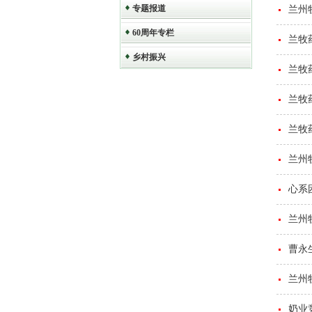
专题报道
兰州
60周年专栏
兰牧
乡村振兴
兰牧
兰牧
兰牧
兰州
心系
兰州
曹永
兰州
奶业