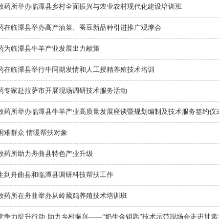
牧药所举办临潭县乡村全面振兴与农业农村现代化建设培训班
药在临潭县举办高产油菜、蚕豆新品种引进推广观摩会
药为临潭县牛羊产业发展出力献策
药在临潭县举行牛同期发情和人工授精养殖技术培训
药专家赴拉萨市开展现场调研技术服务活动
牧药所举办临潭县牛羊产业高质量发展座谈暨规划编制及技术服务签约仪
困难群众 情暖帮扶对象
牧药所助力舟曲县特色产业升级
生到舟曲县和临潭县调研科技帮扶工作
牧药所在舟曲举办从岭藏鸡养殖技术培训班
竞争力提升行动·助力乡村振兴——“奶牛金钥匙”技术示范现场会走进甘肃