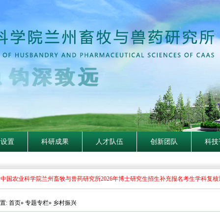
钩
深
致
远
构设置
科研成果
人才队伍
创新团队
科技
中国农业科学院兰州畜牧与兽药研究所2026年博士研究生招生补充报名考生学科复核
置:
首页
»
专题专栏
» 乡村振兴