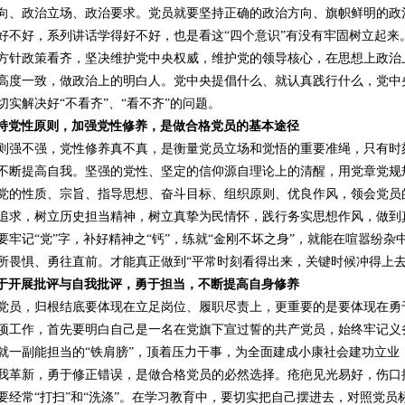
向、政治立场、政治要求。党员就要坚持正确的政治方向、旗帜鲜明的政
好不好，系列讲话学得好不好，也是看这“四个意识”有没有牢固树立起来
方针政策看齐，坚决维护党中央权威，维护党的领导核心，在思想上政治
高度一致，做政治上的明白人。党中央提倡什么、就认真践行什么，党中
切实解决好“不看齐”、“看不齐”的问题。
持党性原则，加强党性修养，是做合格党员的基本途径
则强不强，党性修养真不真，是衡量党员立场和觉悟的重要准绳，只有时
不断提高自我。坚强的党性、坚定的信仰源自理论上的清醒，用党章党规
党的性质、宗旨、指导思想、奋斗目标、组织原则、优良作风，领会党员
追求，树立历史担当精神，树立真挚为民情怀，践行务实思想作风，做到
要牢记“党”字，补好精神之“钙”，练就“金刚不坏之身”，就能在喧嚣纷杂中
所畏惧、勇往直前。才能真正做到“平常时刻看得出来，关键时候冲得上去
于开展批评与自我批评，勇于担当，不断提高自身修养
党员，归根结底要体现在立足岗位、履职尽责上，更重要的是要体现在勇
项工作，首先要明白自己是一名在党旗下宣过誓的共产党员，始终牢记义
就一副能担当的“铁肩膀”，顶着压力干事，为全面建成小康社会建功立业
我革新，勇于修正错误，是做合格党员的必然选择。疮疤见光易好，伤口
要经常“打扫”和“洗涤”。在学习教育中，要切实把自己摆进去，对照党员