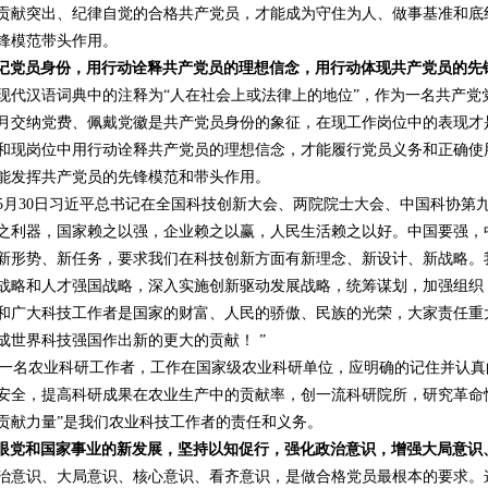
贡献突出、纪律自觉的合格共产党员，才能成为守住为人、做事基准和底
锋模范带头作用。
记党员身份，用行动诠释共产党员的理想信念，用行动体现共产党员的先
现代汉语词典中的注释为“人在社会上或法律上的地位”，作为一名共产党
月交纳党费、佩戴党徽是共产党员身份的象征，在现工作岗位中的表现才
和现岗位中用行动诠释共产党员的理想信念，才能履行党员义务和正确使
能发挥共产党员的先锋模范和带头作用。
6年5月30日习近平总书记在全国科技创新大会、两院院士大会、中国科协第
之利器，国家赖之以强，企业赖之以赢，人民生活赖之以好。中国要强，
新形势、新任务，要求我们在科技创新方面有新理念、新设计、新战略。
战略和人才强国战略，深入实施创新驱动发展战略，统筹谋划，加强组织，
和广大科技工作者是国家的财富、人民的骄傲、民族的光荣，大家责任重
成世界科技强国作出新的更大的贡献！ ”
名农业科研工作者，工作在国家级农业科研单位，应明确的记住并认真
安全，提高科研成果在农业生产中的贡献率，创一流科研院所，研究革命
贡献力量”是我们农业科技工作者的责任和义务。
眼党和国家事业的新发展，坚持以知促行，强化政治意识，增强大局意
治意识、大局意识、核心意识、看齐意识，是做合格党员最根本的要求。这