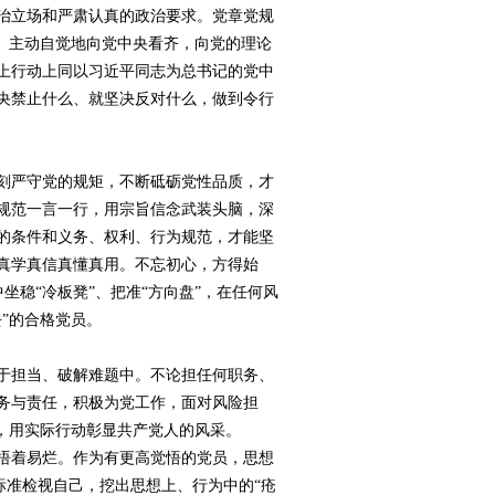
治立场和严肃认真的政治要求。党章党规
。主动自觉地向党中央看齐，向党的理论
上行动上同以习近平同志为总书记的党中
央禁止什么、就坚决反对什么，做到令行
刻严守党的规矩，不断砥砺党性品质，才
规范一言一行，用宗旨信念武装头脑，深
的条件和义务、权利、行为规范，才能坚
真学真信真懂真用。不忘初心，方得始
坐稳“冷板凳”、把准“方向盘”，在任何风
”的合格党员。
于担当、破解难题中。不论担任何职务、
务与责任，积极为党工作，面对风险担
，用实际行动彰显共产党人的风采。
捂着易烂。作为有更高觉悟的党员，思想
标准检视自己，挖出思想上、行为中的“疮