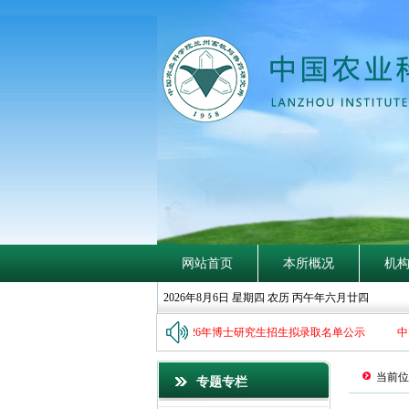
探
賾
索
隐
钩
深
网站首页
本所概况
机
2026年8月6日 星期四 农历 丙午年六月廿四
国农业科学院兰州畜牧与兽药研究所2026年博士研究生招生拟录取名单公示
中国
当前位
专题专栏