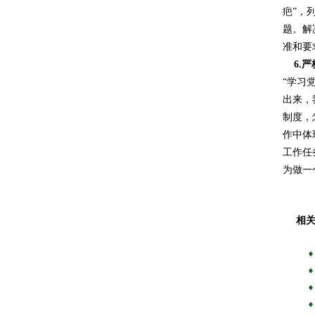
疤”，
题。解
准和要
6.
严
“学习
出来，
制度，
作中体
工作任
为做一
相