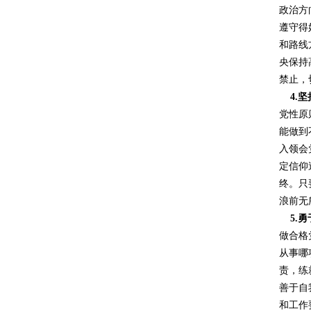
政治方
遵守得
和路线
央保持
禁止，
4.
坚
党性原
能做到
入领会
定信仰
终。只
浪前无
5.
勇
做合格
从事哪
责，练
善于自
和工作