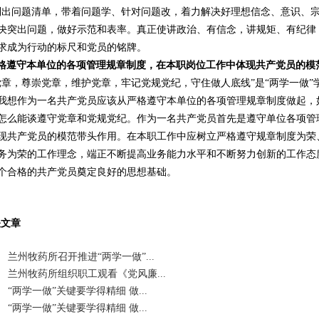
列出问题清单，带着问题学、针对问题改，着力解决好理想信念、意识、
决突出问题，做好示范和表率。真正使讲政治、有信念，讲规矩、有纪律
求成为行动的标尺和党员的铭牌。
格遵守本单位的各项管理规章制度，在本职岗位工作中体现共产党员的模
党章，尊崇党章，维护党章，牢记党规党纪，守住做人底线”是“两学一做
我想作为一名共产党员应该从严格遵守本单位的各项管理规章制度做起，
怎么能谈遵守党章和党规党纪。作为一名共产党员首先是遵守单位各项管理
现共产党员的模范带头作用。在本职工作中应树立严格遵守规章制度为荣
务为荣的工作理念，端正不断提高业务能力水平和不断努力创新的工作态
个合格的共产党员奠定良好的思想基础。
关文章
兰州牧药所召开推进“两学一做”...
兰州牧药所组织职工观看《党风廉...
“两学一做”关键要学得精细 做...
“两学一做”关键要学得精细 做...