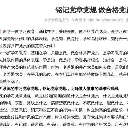
铭记党章党规 做合格党
来源:兽医党支部 作者:潘虎 时间:2016-09-06 00:00:00 
】
两学一做学习教育，基础在学，关键是做。做合格共产党员，是学习教
发挥先锋队作用的具体表现。学是知，做是行，学容易行艰难，知行合一
位发挥共产党员的模范带头作用
一做”学习教育，基础在学，关键是做。做合格共产党员，是学习教育的
先锋队作用的具体表现。学是知，做是行，学容易行艰难，知行合一是核
挥共产党员的模范带头作用，作为一名普通的共产党员如何去做，是我们
一名普通党员，在平凡的岗位、在本职工作中能坚持做好下面几点，就是
员就不远了。
面系统的学习党章党规，铭记党章党规，明确做人做事的基准和底线
统的学习党章党规，就是让我们明确知道什么是合格党员，什么是党规党
的纲领、宗旨、路线是什么，搞清楚该做什么、不该做什么，能做什么、
信念、宗旨意识，消灭和改正不良的行为与习惯，树立崇高的道德追求，
党优良传统和作风的工作态度，树立尊崇党章、遵守党规为基本要求和自
讲规矩、有纪律，讲道德、有品行，讲奉献、有作为的合格党员。只有这